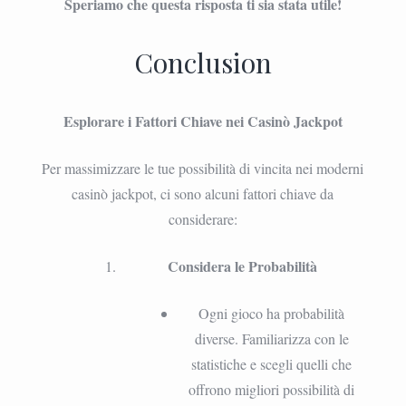
Speriamo che questa risposta ti sia stata utile!
Conclusion
Esplorare i Fattori Chiave nei Casinò Jackpot
Per massimizzare le tue possibilità di vincita nei moderni
casinò jackpot, ci sono alcuni fattori chiave da
considerare:
Considera le Probabilità
Ogni gioco ha probabilità
diverse. Familiarizza con le
statistiche e scegli quelli che
offrono migliori possibilità di