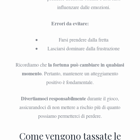
influenzare dalle emozioni.
Errori da evitare:
Farsi prendere dalla fretta
Lasciarsi dominare dalla frustrazione
la fortuna può cambiare in qualsiasi
Ricordiamo che
momento
. Pertanto, mantenere un atteggiamento
positivo è fondamentale.
Divertiamoci responsabilmente
durante il gioco,
assicurandoci di non mettere a rischio più di quanto
possiamo permetterci di perdere.
Come vengono tassate le