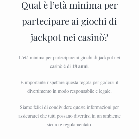
Qual è l’età minima per
partecipare ai giochi di
jackpot nei casinò?
L’età minima per partecipare ai giochi di jackpot nei
18 anni
casinò è di
.
È importante rispettare questa regola per godersi il
divertimento in modo responsabile e legale.
Siamo felici di condividere queste informazioni per
assicurarci che tutti possano divertirsi in un ambiente
sicuro e regolamentato.