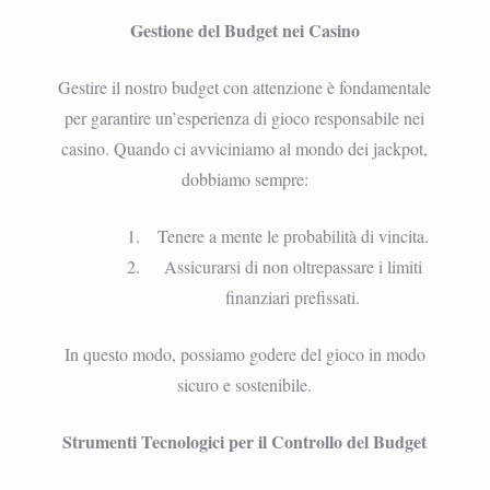
Gestione del Budget nei Casino
Gestire il nostro budget con attenzione è fondamentale
per garantire un’esperienza di gioco responsabile nei
casino. Quando ci avviciniamo al mondo dei jackpot,
dobbiamo sempre:
Tenere a mente le probabilità di vincita.
Assicurarsi di non oltrepassare i limiti
finanziari prefissati.
In questo modo, possiamo godere del gioco in modo
sicuro e sostenibile.
Strumenti Tecnologici per il Controllo del Budget