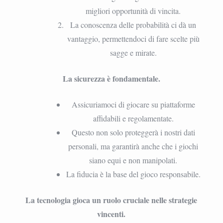
migliori opportunità di vincita.
La conoscenza delle probabilità ci dà un
vantaggio, permettendoci di fare scelte più
sagge e mirate.
La sicurezza è fondamentale.
Assicuriamoci di giocare su piattaforme
affidabili e regolamentate.
Questo non solo proteggerà i nostri dati
personali, ma garantirà anche che i giochi
siano equi e non manipolati.
La fiducia è la base del gioco responsabile.
La tecnologia gioca un ruolo cruciale nelle strategie
vincenti.