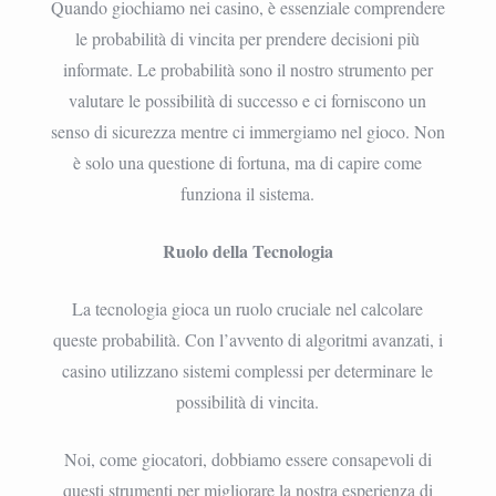
Quando giochiamo nei casino, è essenziale comprendere
le probabilità di vincita per prendere decisioni più
informate. Le probabilità sono il nostro strumento per
valutare le possibilità di successo e ci forniscono un
senso di sicurezza mentre ci immergiamo nel gioco. Non
è solo una questione di fortuna, ma di capire come
funziona il sistema.
Ruolo della Tecnologia
La tecnologia gioca un ruolo cruciale nel calcolare
queste probabilità. Con l’avvento di algoritmi avanzati, i
casino utilizzano sistemi complessi per determinare le
possibilità di vincita.
Noi, come giocatori, dobbiamo essere consapevoli di
questi strumenti per migliorare la nostra esperienza di