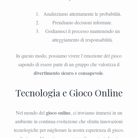
Analizziamo attentamente le probabilità.
Prendiamo decisioni informate.
Godiamoci il processo mantenendo un
atteggiamento di responsabilità.
In questo modo, possiamo vivere l’emozione del gioco
sapendo di essere parte di un gruppo che valorizza il
divertimento sicuro e consapevole
.
Tecnologia e Gioco Online
gioco online
Nel mondo del
, ci troviamo immersi in un
ambiente in continua evoluzione che sfrutta innovazioni
tecnologiche per migliorare la nostra esperienza di gioco.