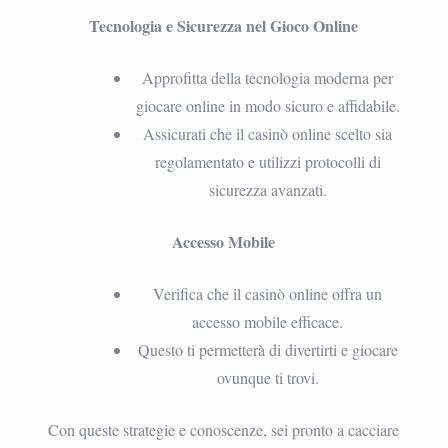
Tecnologia e Sicurezza nel Gioco Online
Approfitta della tecnologia moderna per
giocare online in modo sicuro e affidabile.
Assicurati che il casinò online scelto sia
regolamentato e utilizzi protocolli di
sicurezza avanzati.
Accesso Mobile
Verifica che il casinò online offra un
accesso mobile efficace.
Questo ti permetterà di divertirti e giocare
ovunque ti trovi.
Con queste strategie e conoscenze, sei pronto a cacciare