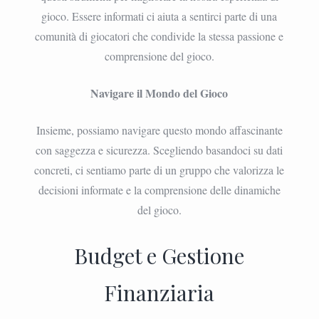
gioco. Essere informati ci aiuta a sentirci parte di una
comunità di giocatori che condivide la stessa passione e
comprensione del gioco.
Navigare il Mondo del Gioco
Insieme, possiamo navigare questo mondo affascinante
con saggezza e sicurezza. Scegliendo basandoci su dati
concreti, ci sentiamo parte di un gruppo che valorizza le
decisioni informate e la comprensione delle dinamiche
del gioco.
Budget e Gestione
Finanziaria