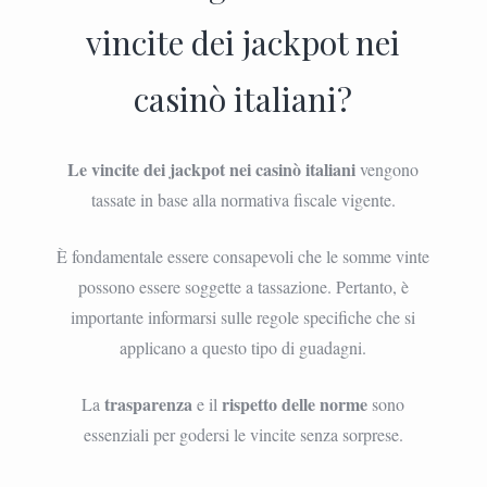
vincite dei jackpot nei
casinò italiani?
Le vincite dei jackpot nei casinò italiani
vengono
tassate in base alla normativa fiscale vigente.
È fondamentale essere consapevoli che le somme vinte
possono essere soggette a tassazione. Pertanto, è
importante informarsi sulle regole specifiche che si
applicano a questo tipo di guadagni.
trasparenza
rispetto delle norme
La
e il
sono
essenziali per godersi le vincite senza sorprese.