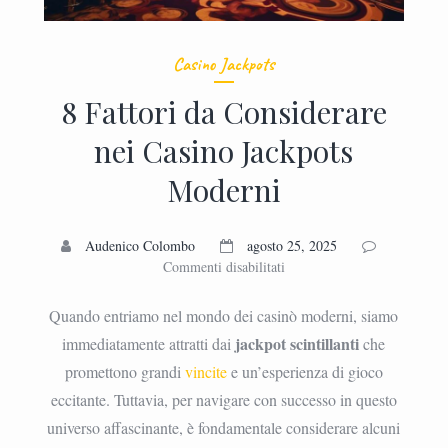
Casino Jackpots
8 Fattori da Considerare
nei Casino Jackpots
Moderni
Audenico Colombo
agosto 25, 2025
su
Commenti disabilitati
8
Fattori
Quando entriamo nel mondo dei casinò moderni, siamo
da
jackpot scintillanti
immediatamente attratti dai
che
Considerare
promettono grandi
vincite
e un’esperienza di gioco
nei
Casino
eccitante. Tuttavia, per navigare con successo in questo
Jackpots
universo affascinante, è fondamentale considerare alcuni
Moderni