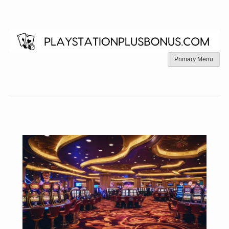
Skip
to
content
Primary Menu