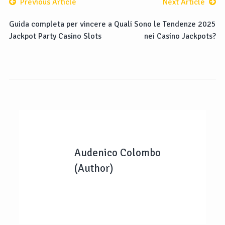
Previous Article
Next Article
Guida completa per vincere a
Quali Sono le Tendenze 2025
Jackpot Party Casino Slots
nei Casino Jackpots?
Audenico Colombo
(Author)